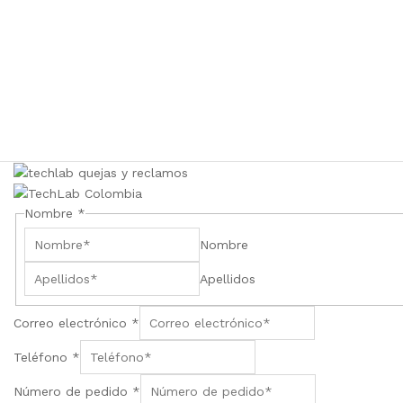
o
Nombre
*
m
Nombre
e
n
Apellidos
s
a
Correo electrónico
*
j
e
Teléfono
*
N
o
Número de pedido
*