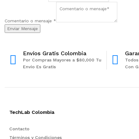
m
b
r
Comentario o mensaje
*
e
Enviar Mensaje
Envíos Gratis Colombia
Gara
Por Compras Mayores a $80,000 Tu
Todos
Envio Es Gratis
Con G
TechLab Colombia
Contacto
Términos y Condiciones