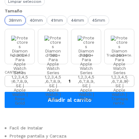
Limpiar seleccion
Tamaño
38mm
40mm
41mm
44mm
45mm
Rose Gold
Plata
Negro
Transparente.
Protectores
CANTIDAD:
Diamond
360+
Para
Apple
Watch
Series
Añadir al carrito
1,2,3,4,5,6,7,8,9,SE
quantity
Facil de Instalar
Protege pantalla y Carcaza