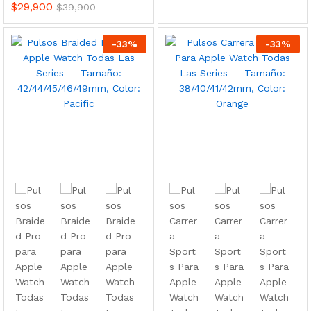
$
29,900
$
39,900
-
33
%
-
33
%