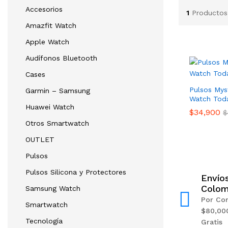
Accesorios
1
Productos
Amazfit Watch
Apple Watch
Audífonos Bluetooth
Cases
Pulsos Mys
Garmin – Samsung
Watch Toda
Huawei Watch
$
34,900
$
Otros Smartwatch
OUTLET
Pulsos
Pulsos Silicona y Protectores
Envío
Colom
Samsung Watch
Por Co
Smartwatch
$80,00
Tecnología
Gratis