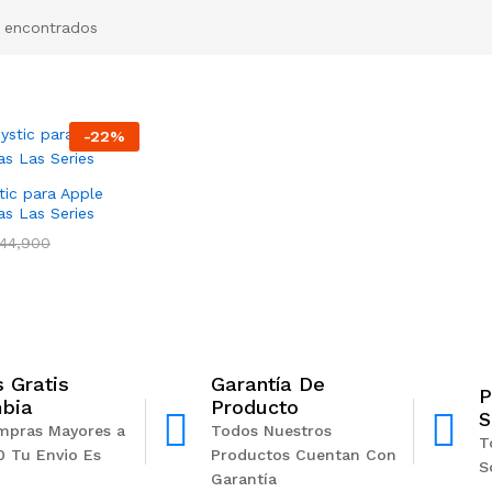
 encontrados
-
22
%
tic para Apple
s Las Series
44,900
s Gratis
Garantía De
P
bia
Producto
S
mpras Mayores a
Todos Nuestros
T
0 Tu Envio Es
Productos Cuentan Con
S
Garantía