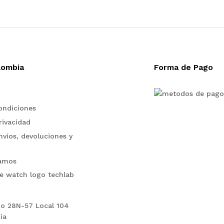
lombia
Forma de Pago
ondiciones
rivacidad
nvíos, devoluciones y
lamos
No 28N-57 Local 104
ia