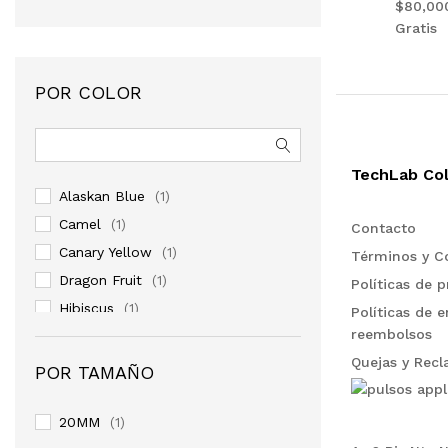
$80,00
Gratis
POR COLOR
TechLab Co
Alaskan Blue
(1)
Camel
(1)
Contacto
Canary Yellow
(1)
Términos y C
Dragon Fruit
(1)
Políticas de p
$
29,900
Hibiscus
(1)
Políticas de e
reembolsos
Indigo
(1)
Quejas y Rec
Midnight Blue
(1)
POR TAMAÑO
Negro Nike
(1)
Posemegranate
(1)
20MM
(1)