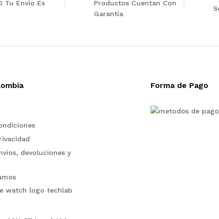
0 Tu Envio Es
Productos Cuentan Con
S
Garantía
lombia
Forma de Pago
ondiciones
rivacidad
nvíos, devoluciones y
lamos