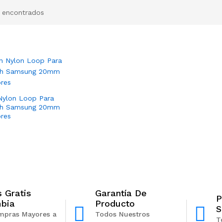
 encontrados
Nylon Loop Para
ch Samsung 20mm
res
s Gratis
Garantía De
P
bia
Producto
S
mpras Mayores a
Todos Nuestros
T