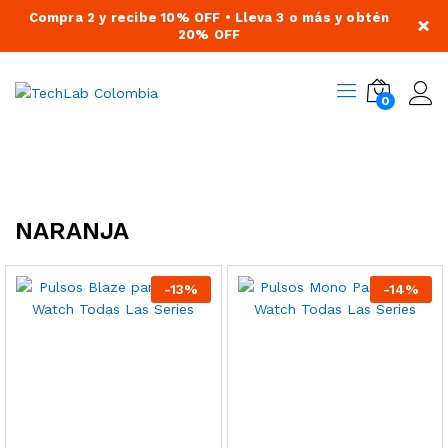
Compra 2 y recibe 10% OFF • Lleva 3 o más y obtén
×
20% OFF
0
NARANJA
-
13
%
-
14
%