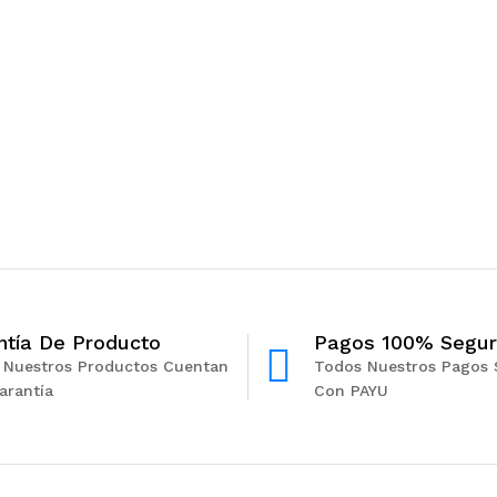
$
34,900
$
44,900
ntía De Producto
Pagos 100% Segu
 Nuestros Productos Cuentan
Todos Nuestros Pagos 
arantía
Con PAYU