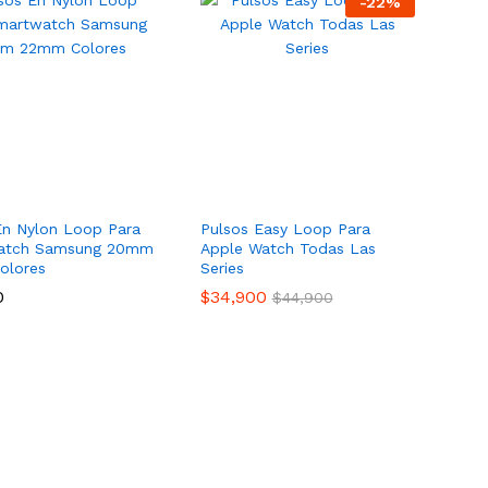
-
22
%
En Nylon Loop Para
Pulsos Easy Loop Para
atch Samsung 20mm
Apple Watch Todas Las
olores
Series
0
$
34,900
$
44,900