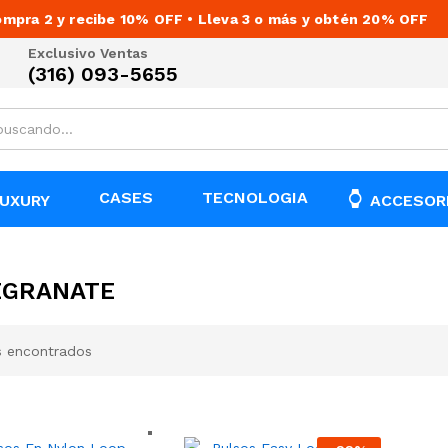
mpra 2 y recibe 10% OFF • Lleva 3 o más y obtén 20% OFF
Exclusivo Ventas
(316) 093-5655
CASES
TECNOLOGIA
UXURY
ACCESOR
EGRANATE
s encontrados