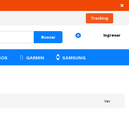
×
Tracking
Ingresar
0
Buscar
IOS
GARMIN
SAMSUNG
Ver