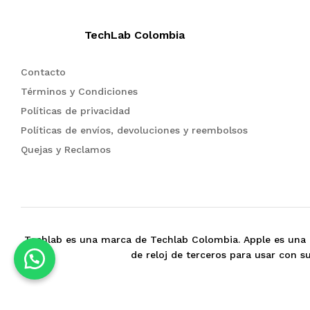
Pink Pomelo
(1)
Plum
(1)
TechLab Colombia
Posemegranate
(2)
Rainbow
(1)
Contacto
Tricolor Red
(1)
Términos y Condiciones
Verde Mar
(1)
Políticas de privacidad
Verde Oliva
(1)
Políticas de envíos, devoluciones y reembolsos
Azul Oscuro
(1)
Quejas y Reclamos
Flash Green
(1)
Full Black
(1)
Gris
(1)
Gris Blanco
(1)
Gris Rosa
(1)
Techlab es una marca de Techlab Colombia. Apple es una 
de reloj de terceros para usar con 
Gris Verde
(1)
Negro
(1)
Negro Rojo
(1)