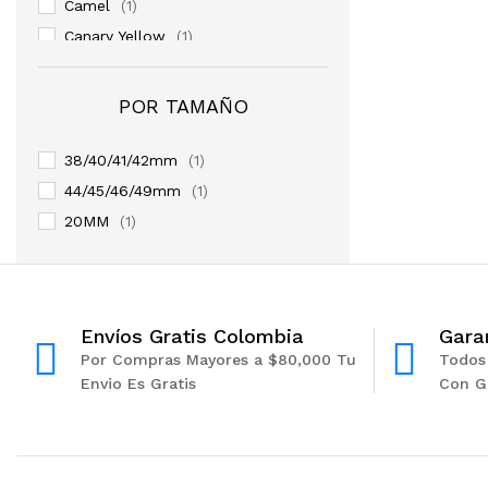
Camel
(1)
Canary Yellow
(1)
Deep Navy
(1)
Dragon Fruit
(2)
POR TAMAÑO
Francia
(1)
Hibiscus
(1)
38/40/41/42mm
(1)
Indigo
(2)
44/45/46/49mm
(1)
Lavander Grey
(1)
20MM
(1)
Lime
(1)
Maize
(1)
Mexico
(1)
Envíos Gratis Colombia
Gara
Midnight Blue
(1)
Por Compras Mayores a $80,000 Tu
Todos
Moss Green
(1)
Envio Es Gratis
Con G
Multicolor
(1)
Nectarine
(1)
Negro Nike
(2)