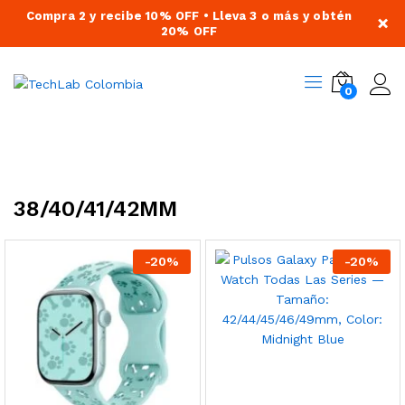
Compra 2 y recibe 10% OFF • Lleva 3 o más y obtén
×
20% OFF
0
38/40/41/42MM
-
20
%
-
20
%