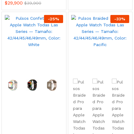
$
29,900
$
39,900
-
25
%
-
33
%