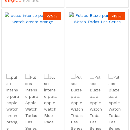
$
19,900
$
29,900
-
25
%
-
13
%