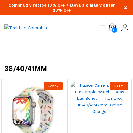
Compra 2 y recibe 10% OFF • Lleva 3 o más y obtén
×
20% OFF
0
38/40/41MM
-
25
%
-
33
%