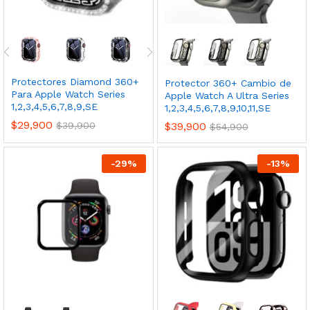
Protectores Diamond 360+
Protector 360+ Cambio de
Para Apple Watch Series
Apple Watch A Ultra Series
1,2,3,4,5,6,7,8,9,SE
1,2,3,4,5,6,7,8,9,10,11,SE
$
29,900
$
39,900
$
39,900
$
54,900
-
29
%
-
13
%
cio
cio
nimo
ximo