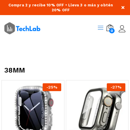
Compra 2 y recibe 10% OFF • Lleva 3 o más y obtén
×
20% OFF
0
38MM
-
25
%
-
27
%