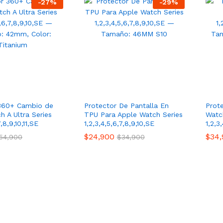
-
27
%
-
29
%
 360+ Cambio de
Protector De Pantalla En
Prot
h A Ultra Series
TPU Para Apple Watch Series
Watc
7,8,9,10,11,SE
1,2,3,4,5,6,7,8,9,10,SE
1,2,3
$
24,900
$
34,
54,900
$
34,900