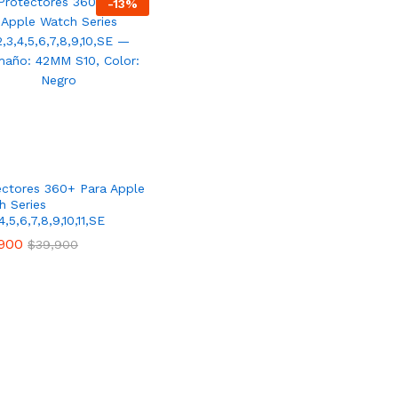
-
13
%
ectores 360+ Para Apple
h Series
,4,5,6,7,8,9,10,11,SE
900
$
39,900