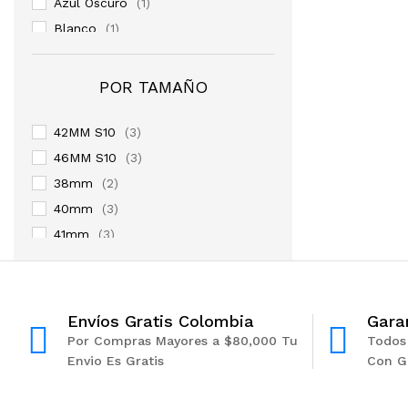
Azul Oscuro
(1)
Blanco
(1)
Negro
(2)
Pink Sand
(1)
POR TAMAÑO
Plata
(1)
Rojo
(1)
42MM S10
(3)
Rose Gold
(1)
46MM S10
(3)
Titanium
(1)
38mm
(2)
40mm
(3)
41mm
(3)
42mm
(2)
44mm
(3)
45mm
(3)
Envíos Gratis Colombia
Gara
Por Compras Mayores a $80,000 Tu
Todos
Envio Es Gratis
Con G