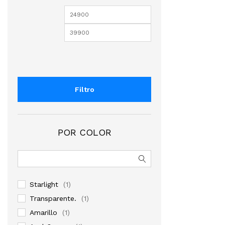
Precio
Precio
mínimo
máximo
Filtro
POR COLOR
$
39,900
$
Starlight
(1)
Transparente.
(1)
Amarillo
(1)