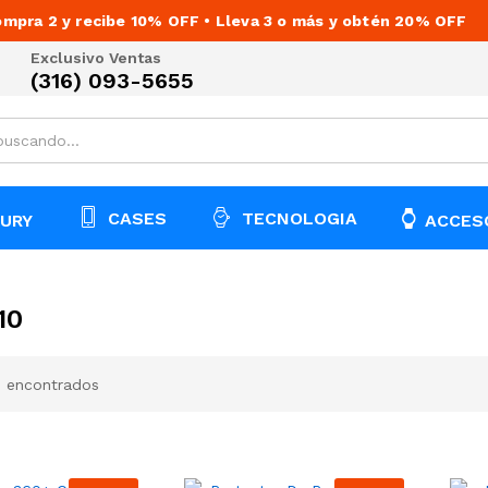
mpra 2 y recibe 10% OFF • Lleva 3 o más y obtén 20% OFF
Exclusivo Ventas
(316) 093-5655
CASES
TECNOLOGIA
URY
ACCES
10
 encontrados