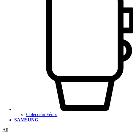
Colección Fénix
SAMSUNG
All