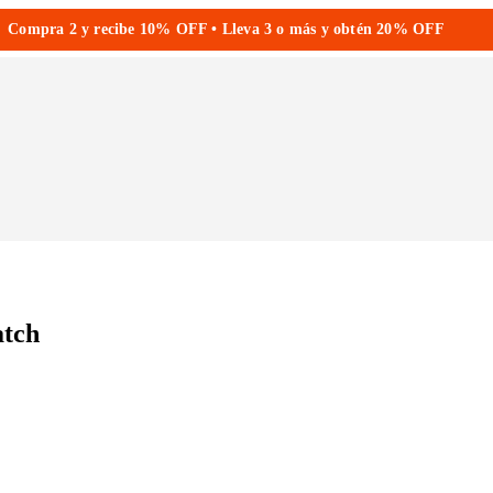
Compra 2 y recibe 10% OFF • Lleva 3 o más y obtén 20% OFF
atch